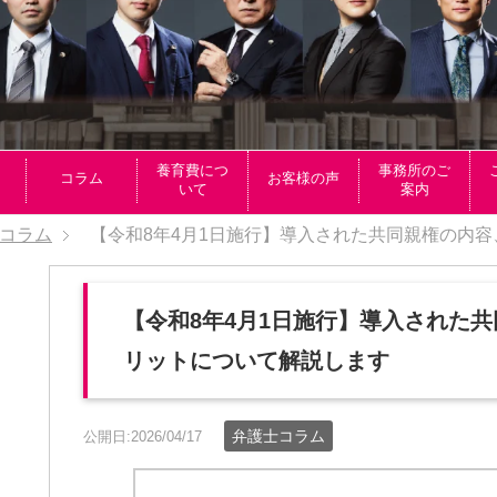
養育費につ
事務所のご
コラム
お客様の声
いて
案内
コラム
【令和8年4月1日施行】導入された共同親権の内
【令和8年4月1日施行】導入された
リットについて解説します
弁護士コラム
公開日:2026/04/17