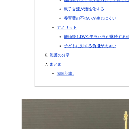
親子交流が活性化する
養育費の不払いが生じにくい
デメリット
離婚後もDVやモラハラが継続する
子どもに対する負担が大きい
監護の分掌
まとめ
関連記事: