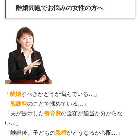
離婚問題でお悩みの女性の方へ
離婚
すべきかどうか悩んでいる…」
「
「
慰謝料
のことで揉めている…」
「夫が提示した
養育費
の金額が適当か分からな
い…」
「離婚後、子どもの
親権
がどうなるか心配…」