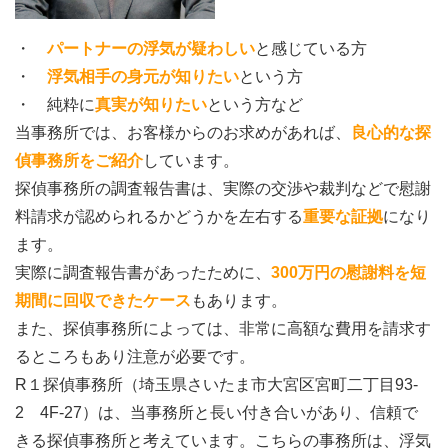
・
パートナーの浮気が疑わしい
と感じている方
・
浮気相手の身元が知りたい
という方
・ 純粋に
真実が知りたい
という方など
当事務所では、お客様からのお求めがあれば、
良心的な探
偵事務所をご紹介
しています。
探偵事務所の調査報告書は、実際の交渉や裁判などで慰謝
料請求が認められるかどうかを左右する
重要な証拠
になり
ます。
実際に調査報告書があったために、
300万円の慰謝料を短
期間に回収できたケース
もあります。
また、探偵事務所によっては、非常に高額な費用を請求す
るところもあり注意が必要です。
R１探偵事務所（埼玉県さいたま市大宮区宮町二丁目93-
2 4F-27）は、当事務所と長い付き合いがあり、信頼で
きる探偵事務所と考えています。こちらの事務所は、浮気