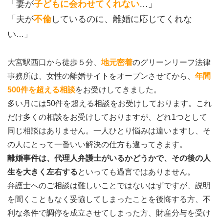
「妻が
子どもに会わせてくれない
…」
「夫が
不倫
しているのに、離婚に応じてくれな
い
…」
大宮駅西口から徒歩５分、
地元密着
のグリーンリーフ法律
事務所は、女性の離婚サイトをオープンさせてから、
年間
500件を超える相談
をお受けしてきました。
多い月には50件を超える相談をお受けしております。これ
だけ多くの相談をお受けしておりますが、どれ1つとして
同じ相談はありません。一人ひとり悩みは違いますし、そ
の人にとって一番いい解決の仕方も違ってきます。
離婚事件は、代理人弁護士がいるかどうかで、その後の人
生を大きく左右する
といっても過言ではありません。
弁護士へのご相談は難しいことではないはずですが、説明
を聞くこともなく妥協してしまったことを後悔する方、不
利な条件で調停を成立させてしまった方、財産分与を受け