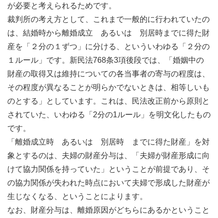
が必要と考えられるためです。
裁判所の考え方として、これまで一般的に行われていたの
は、結婚時から離婚成立 あるいは 別居時までに得た財
産を「２分の１ずつ」に分ける、といういわゆる「２分の
１ルール」です。新民法768条3項後段では、「婚姻中の
財産の取得又は維持についての各当事者の寄与の程度は、
その程度が異なることが明らかでないときは、相等しいも
のとする」としています。これは、民法改正前から原則と
されていた、いわゆる「2分の1ルール」を明文化したもの
です。
「離婚成立時 あるいは 別居時 までに得た財産」を対
象とするのは、夫婦の財産分与は、「夫婦が財産形成に向
けて協力関係を持っていた」ということが前提であり、そ
の協力関係が失われた時点において夫婦で形成した財産が
生じなくなる、ということによります。
なお、財産分与は、離婚原因がどちらにあるかということ