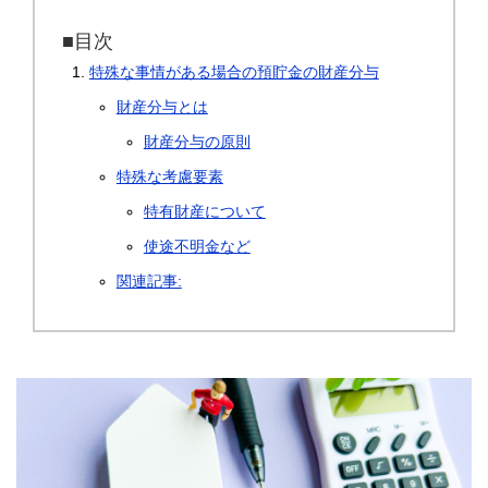
■目次
特殊な事情がある場合の預貯金の財産分与
財産分与とは
財産分与の原則
特殊な考慮要素
特有財産について
使途不明金など
関連記事: