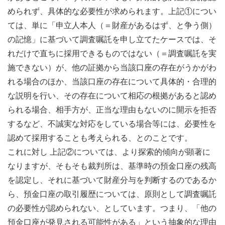
められず、具体的な必要性が求められます。上記①につい
ては、単に「申立人本人（＝財産があるはず、と争う側）
の記憶」に基づいて調査嘱託を申し立てたケースでは、そ
れだけで直ちに採用できるものではない（＝調査嘱託を実
施できない）が、他の証拠から当該口座の存在がうかがわ
れる場合のほか、当該口座の存在について具体的・合理的
な説明を行い、その存在について相応の根拠があると認め
られる場合、相手方が、正当な理由もないのに開示を拒否
するなど、不誠実な対応をしている場合等には、必要性を
認めて採用することも考えられる、とのことです。
これに対し 上記②については、より探索的傾向が顕著に
なりますが、そもそも裁判所は、基準時の預金口座の残高
を認定し、それに基づいて財産分与を判断するのであるか
ら、預金口座の取引履歴については、原則として調査嘱託
の必要性が認められない、としています。つまり、「他の
預金口座が発見される可能性がある」という抽象的な理由