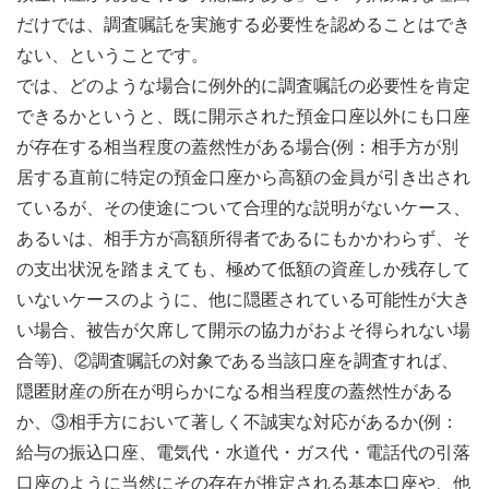
だけでは、調査嘱託を実施する必要性を認めることはでき
ない、ということです。
では、どのような場合に例外的に調査嘱託の必要性を肯定
できるかというと、既に開示された預金口座以外にも口座
が存在する相当程度の蓋然性がある場合(例：相手方が別
居する直前に特定の預金口座から高額の金員が引き出され
ているが、その使途について合理的な説明がないケース、
あるいは、相手方が高額所得者であるにもかかわらず、そ
の支出状況を踏まえても、極めて低額の資産しか残存して
いないケースのように、他に隠匿されている可能性が大き
い場合、被告が欠席して開示の協力がおよそ得られない場
合等)、②調査嘱託の対象である当該口座を調査すれば、
隠匿財産の所在が明らかになる相当程度の蓋然性がある
か、③相手方において著しく不誠実な対応があるか(例：
給与の振込口座、電気代・水道代・ガス代・電話代の引落
口座のように当然にその存在が推定される基本口座や、他