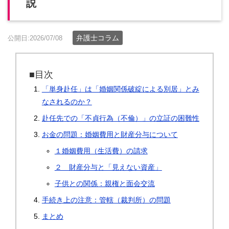
説
弁護士コラム
公開日:2026/07/08
■目次
「単身赴任」は「婚姻関係破綻による別居」とみ
なされるのか？
赴任先での「不貞行為（不倫）」の立証の困難性
お金の問題：婚姻費用と財産分与について
１婚姻費用（生活費）の請求
２ 財産分与と「見えない資産」
子供との関係：親権と面会交流
手続き上の注意：管轄（裁判所）の問題
まとめ