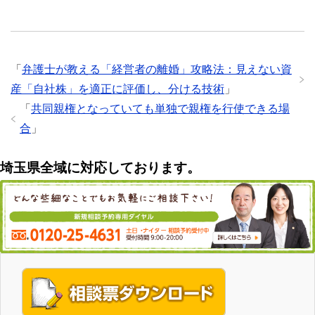
「
弁護士が教える「経営者の離婚」攻略法：見えない資
産「自社株」を適正に評価し、分ける技術
」
「
共同親権となっていても単独で親権を行使できる場
合
」
埼玉県全域に対応しております。