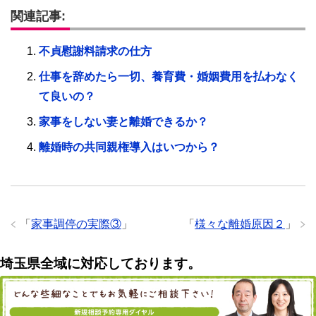
関連記事:
不貞慰謝料請求の仕方
仕事を辞めたら一切、養育費・婚姻費用を払わなく
て良いの？
家事をしない妻と離婚できるか？
離婚時の共同親権導入はいつから？
「
家事調停の実際③
」
「
様々な離婚原因２
」
埼玉県全域に対応しております。