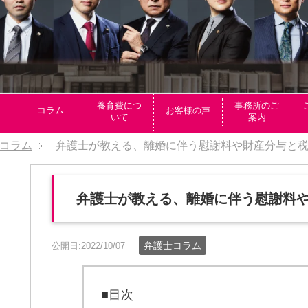
養育費につ
事務所のご
コラム
お客様の声
いて
案内
コラム
弁護士が教える、離婚に伴う慰謝料や財産分与と
弁護士が教える、離婚に伴う慰謝料
弁護士コラム
公開日:2022/10/07
■目次