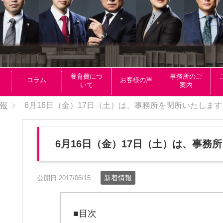
養育費につ
事務所のご
コラム
お客様の声
いて
案内
報
6月16日（金）17日（土）は、事務所を閉所いたします
6月16日（金）17日（土）は、事務
新着情報
公開日:2017/06/15
■目次