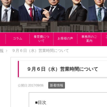
養育費につ
事務所のご
コラム
お客様の声
いて
案内
報
９月６日（水）営業時間について
９月６日（水）営業時間について
新着情報
公開日:2017/09/06
■目次