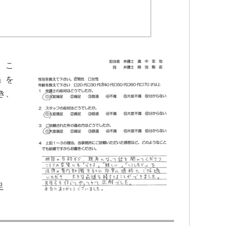
、こ
」を
き、
足