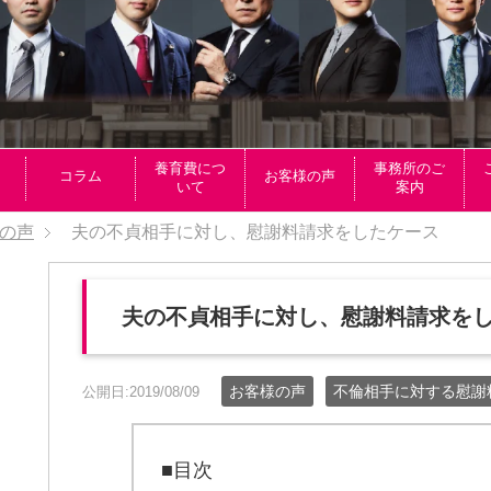
養育費につ
事務所のご
コラム
お客様の声
いて
案内
の声
夫の不貞相手に対し、慰謝料請求をしたケース
夫の不貞相手に対し、慰謝料請求を
お客様の声
不倫相手に対する慰謝
公開日:2019/08/09
■目次