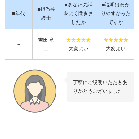
■あなたの話
■説明はわか
■担当弁
■年代
をよく聞きま
りやすかった
護士
したか
ですか
吉田 竜
－
二
大変よい
大変よい
丁寧にご説明いただきあ
りがとうございました。