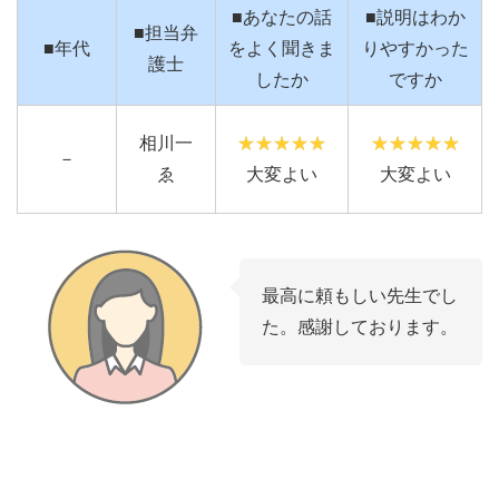
■あなたの話
■説明はわか
■担当弁
■年代
をよく聞きま
りやすかった
護士
したか
ですか
相川一
－
ゑ
大変よい
大変よい
最高に頼もしい先生でし
た。感謝しております。