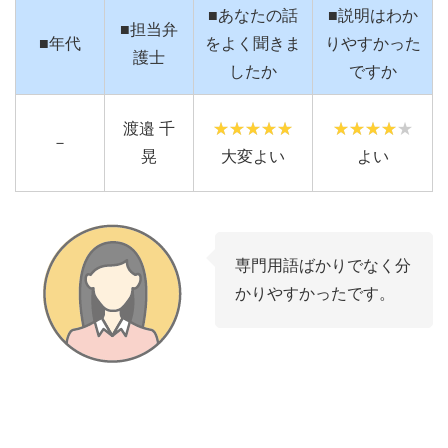
■あなたの話
■説明はわか
■担当弁
■年代
をよく聞きま
りやすかった
護士
したか
ですか
渡邉 千
－
晃
大変よい
よい
専門用語ばかりでなく分
かりやすかったです。