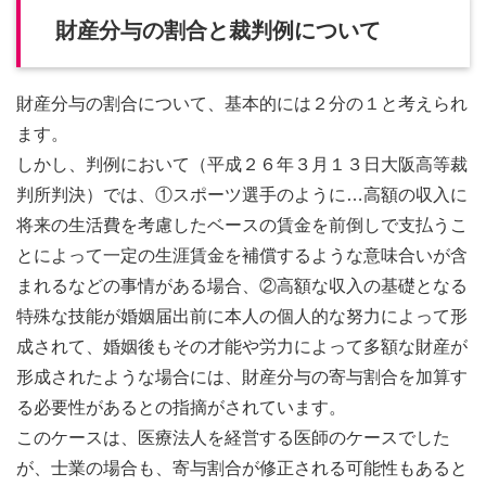
財産分与の割合と裁判例について
財産分与の割合について、基本的には２分の１と考えられ
ます。
しかし、判例において（平成２６年３月１３日大阪高等裁
判所判決）では、①スポーツ選手のように…高額の収入に
将来の生活費を考慮したベースの賃金を前倒しで支払うこ
とによって一定の生涯賃金を補償するような意味合いが含
まれるなどの事情がある場合、②高額な収入の基礎となる
特殊な技能が婚姻届出前に本人の個人的な努力によって形
成されて、婚姻後もその才能や労力によって多額な財産が
形成されたような場合には、財産分与の寄与割合を加算す
る必要性があるとの指摘がされています。
このケースは、医療法人を経営する医師のケースでした
が、士業の場合も、寄与割合が修正される可能性もあると