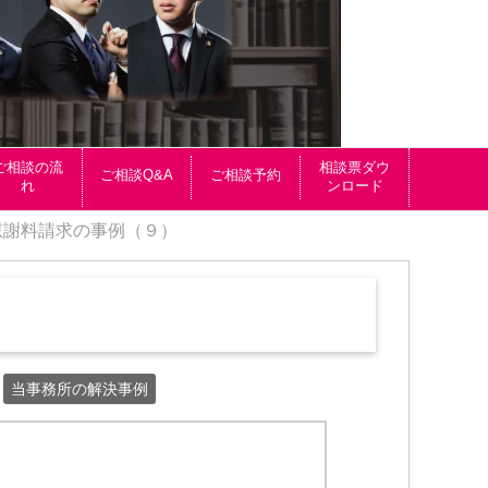
ご相談の流
相談票ダウ
ご相談Q&A
ご相談予約
れ
ンロード
慰謝料請求の事例（９）
当事務所の解決事例