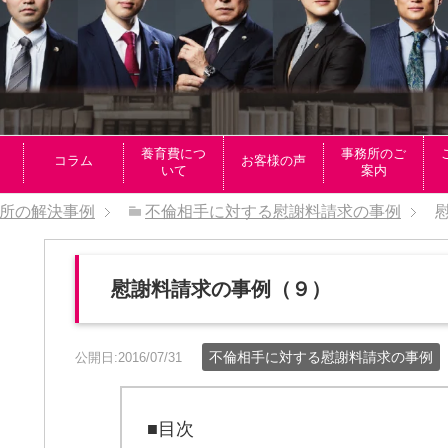
養育費につ
事務所のご
コラム
お客様の声
いて
案内
所の解決事例
不倫相手に対する慰謝料請求の事例
慰謝料請求の事例（９）
不倫相手に対する慰謝料請求の事例
公開日:2016/07/31
■目次