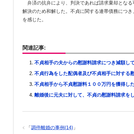
弁済の抗弁により、判決であれば請求棄却となる
解決のため和解した。不貞に関する連帯債務につき
を感じた。
関連記事:
不貞相手の夫からの慰謝料請求につき減額し
不貞行為をした配偶者及び不貞相手に対する
不貞相手から不貞慰謝料１００万円を獲得し
離婚後に元夫に対して、不貞の慰謝料請求を
「
調停離婚の事例(14)
」