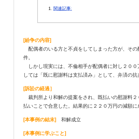
関連記事:
[紛争の内容]
配偶者のいる方と不貞をしてしまった方が、その
件。
しかし現実には、不倫相手が配偶者に対し２００
しては「既に慰謝料は支払済み」として、弁済の抗
[訴訟の経過］
裁判所より和解の提案をされ、既払いの慰謝料２
払いことで合意した。結果的に２２０万円の減額に
[本事例の結末]
和解成立
[本事例に学ぶこと]