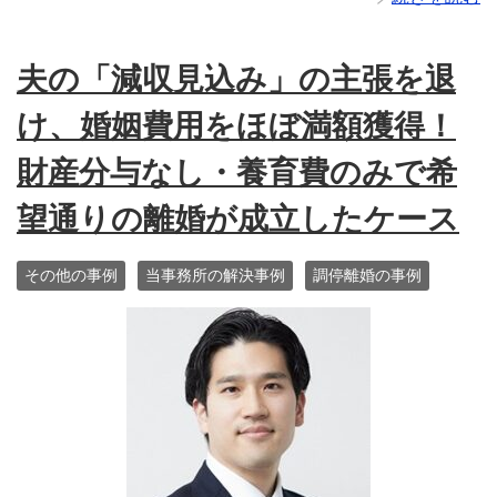
夫の「減収見込み」の主張を退
け、婚姻費用をほぼ満額獲得！
財産分与なし・養育費のみで希
望通りの離婚が成立したケース
その他の事例
当事務所の解決事例
調停離婚の事例