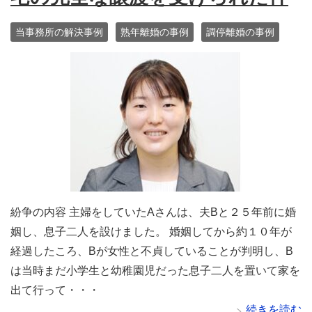
当事務所の解決事例
熟年離婚の事例
調停離婚の事例
紛争の内容 主婦をしていたAさんは、夫Bと２５年前に婚
姻し、息子二人を設けました。 婚姻してから約１０年が
経過したころ、Bが女性と不貞していることが判明し、B
は当時まだ小学生と幼稚園児だった息子二人を置いて家を
出て行って・・・
続きを読む