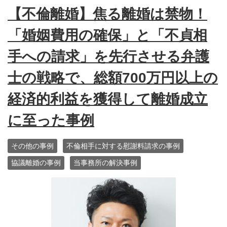
【不倫離婚】焦る離婚は禁物！
「婚姻費用の確保」と「不貞相
手への請求」を先行させる弁護
士の戦略で、総額700万円以上の
経済的利益を獲得して離婚成立
に至った事例
その他の事例
不倫相手に対する慰謝料請求の事例
協議離婚の事例
当事務所の解決事例