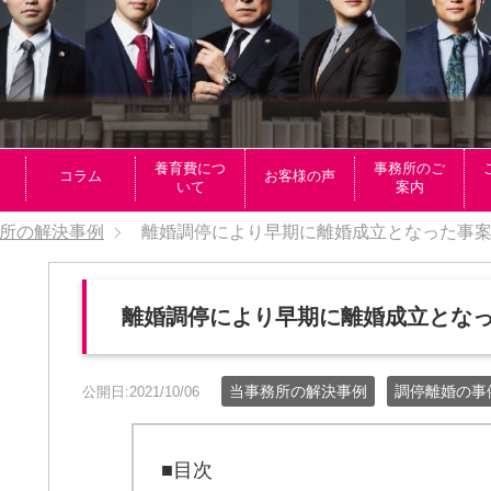
養育費につ
事務所のご
コラム
お客様の声
いて
案内
所の解決事例
離婚調停により早期に離婚成立となった事
離婚調停により早期に離婚成立とな
当事務所の解決事例
調停離婚の事
公開日:2021/10/06
■目次