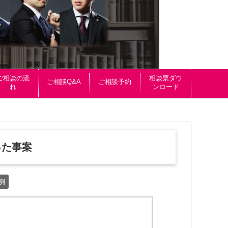
ご相談の流
相談票ダウ
ご相談Q&A
ご相談予約
れ
ンロード
案
った事案
例