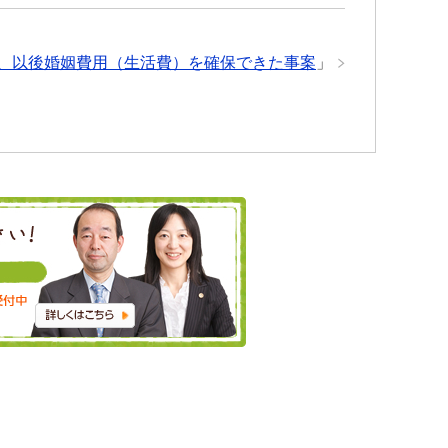
、以後婚姻費用（生活費）を確保できた事案
」