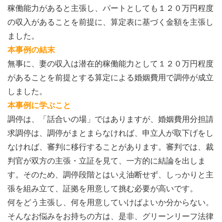
稼働能力があると主張し、パートとしても１２０万円程度
の収入があることを前提に、算定表に基づく金額を主張し
ました。
本事例の結末
無事に、妻の収入は潜在的稼働能力として１２０万円程度
があることを前提とする算定による婚姻費用で調停が成立
しました。
本事例に学ぶこと
調停は、「話合いの場」ではありますが、婚姻費用分担請
求調停は、調停がまとまらなければ、申立人が取下げをし
なければ、審判に移行することがあります。審判では、裁
判官が双方の主張・立証を見て、一方的に結論を出しま
す。そのため、調停段階とはいえ油断せず、しっかりと主
張を組み立て、証拠を用意して挑む必要が高いです。
何をどう主張し、何を用意していけばよいか分からない。
そんなお悩みをお持ちの方は、是非、グリーンリーフ法律