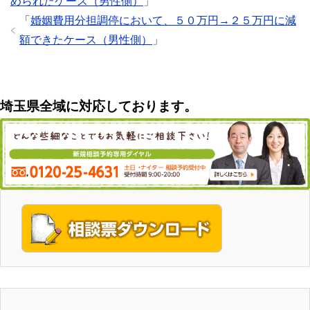
められたケース（男性側）
」
「
婚姻費用分担調停において、５０万円→２５万円に減
額できたケース（男性側）
」
埼玉県全域に対応しております。