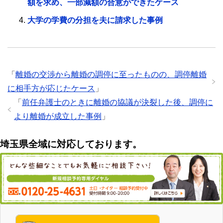
額を求め、一部減額の合意ができたケース
大学の学費の分担を夫に請求した事例
「
離婚の交渉から離婚の調停に至ったものの、調停離婚
に相手方が応じたケース
」
「
前任弁護士のときに離婚の協議が決裂した後、調停に
より離婚が成立した事例
」
埼玉県全域に対応しております。