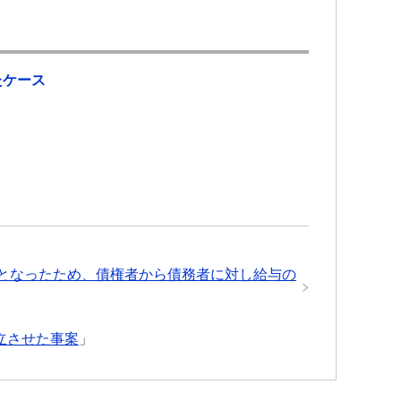
たケース
となったため、債権者から債務者に対し給与の
立させた事案
」