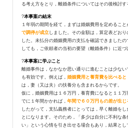
る考え方をとり，離婚条件についてはその後検討す
?
本事案の結末
１年弱の期間を経て，まずは婚姻費用を定めること
で調停が成立
しました。その金額は，算定表どおり
した。未払分の婚姻費用の支払を確認できましたの
しても，ご依頼者の当初の要望（離婚条件）に近づ
?
本事案に学ぶこと
離婚事件は，なかなか思い通りに進むことは少ない
も有効です。例えば，
婚姻費用と養育費を比べると
は，妻（又は夫）の扶養分も含まれるからです。
仮に，婚姻費用は１６万円，養育費になると１１万
でに１年間かかれば，
年間で６０万円もの差が生じ
したがって，支払義務者にとっては，早く離婚をし
とになります。そのため，「多少は自分に不利な条
い」という心情を引き出せる場合もあり，結果とし