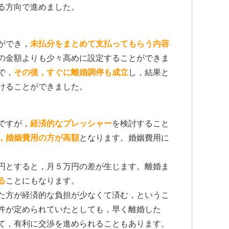
る方向で進めました。
ができ，
未払分をまとめて支払ってもらう内容
の金額よりも少々高めに設定することができま
で，
その後，すぐに離婚調停も成立
し，結果と
けることができました。
ですが，
経済的なプレッシャー
を検討すること
，婚姻費用の方が高額
となります。婚姻費用に
円とすると，月５万円の差が生じます。離婚ま
る
ことにもなります。
た方が経済的な負担が少なくて済む，というこ
件が定められていたとしても，早く離婚した
て，有利に交渉を進められることもあります。