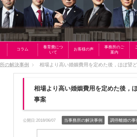
養育費につ
事務所のご
コラム
お客様の声
いて
案内
所の解決事例
相場より高い婚姻費用を定めた後，ほぼ望
相場より高い婚姻費用を定めた後，
事案
当事務所の解決事例
調停離婚の事
公開日:2018/06/07