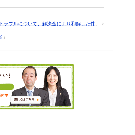
トラブルについて、解決金により和解した件
」
案
」