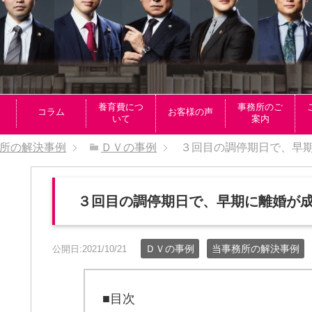
養育費につ
事務所のご
コラム
お客様の声
いて
案内
所の解決事例
ＤＶの事例
３回目の調停期日で、早
３回目の調停期日で、早期に離婚が
ＤＶの事例
当事務所の解決事例
公開日:2021/10/21
■目次