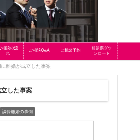
ご相談の流
相談票ダウ
ご相談Q&A
ご相談予約
れ
ンロード
期に離婚が成立した事案
成立した事案
調停離婚の事例