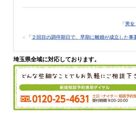
「
男女
「
２回目の調停期日で、早期に離婚が成立した事
埼玉県全域に対応しております。