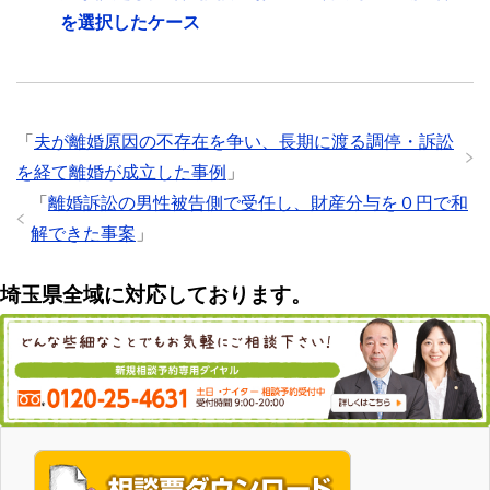
を選択したケース
「
夫が離婚原因の不存在を争い、長期に渡る調停・訴訟
を経て離婚が成立した事例
」
「
離婚訴訟の男性被告側で受任し、財産分与を０円で和
解できた事案
」
埼玉県全域に対応しております。