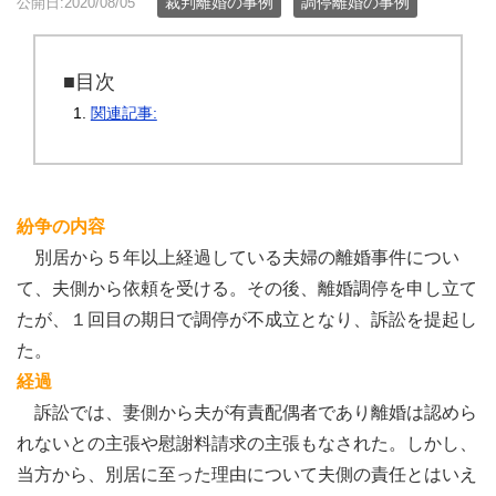
裁判離婚の事例
調停離婚の事例
公開日:2020/08/05
■目次
関連記事:
紛争の内容
別居から５年以上経過している夫婦の離婚事件につい
て、夫側から依頼を受ける。その後、離婚調停を申し立て
たが、１回目の期日で調停が不成立となり、訴訟を提起し
た。
経過
訴訟では、妻側から夫が有責配偶者であり離婚は認めら
れないとの主張や慰謝料請求の主張もなされた。しかし、
当方から、別居に至った理由について夫側の責任とはいえ