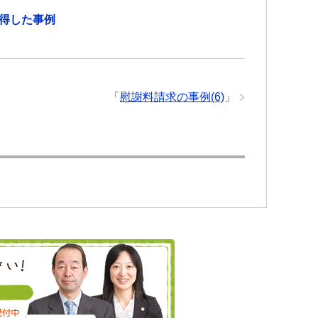
獲得した事例
「
慰謝料請求の事例(6)
」