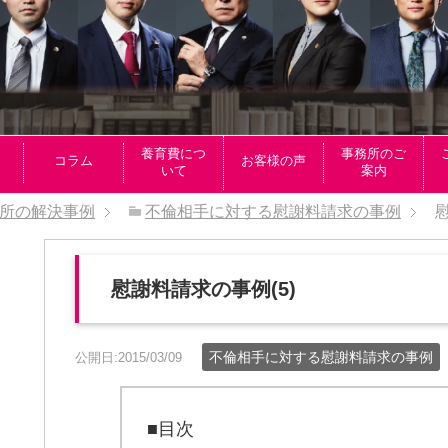
養育費につ
事務所のご
コラム
お客様の声
いて
案内
所の解決事例
不倫相手に対する慰謝料請求の事例
慰謝料請求の事例(5)
不倫相手に対する慰謝料請求の事例
公開日:2015/03/09
■目次