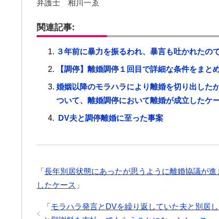
弁護士 相川一ゑ
関連記事:
３年前に暴力を振るわれ、暴言も吐かれたの
【調停】離婚調停１回目で詳細な条件をまと
婚姻以降のモラハラにより離婚を切り出した
ついて、離婚調停において離婚が成立したケ
DV夫と調停離婚に至った事案
「
長年別居状態にあったが思うように離婚協議が進
したケース
」
「
モラハラ発言とDVを繰り返していた夫と別居